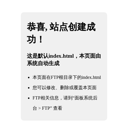
网站地图
KY电竞 - 全球赛事精粹，深度战术解析
☰
石油
化工
电力
核电军工
水利水务
氧化铝
冶金钢铁
煤化工
船舶